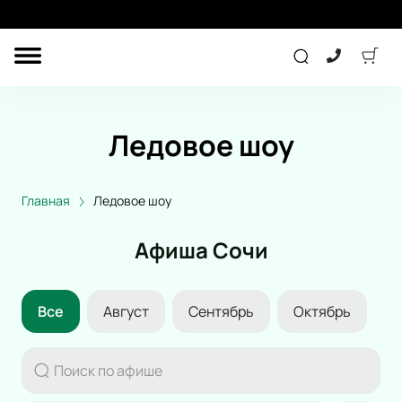
ДРУГОЕ
ТЕАТР
Ледовое шоу
КОНЦЕРТ
Главная
Ледовое шоу
СПОРТ
ДЕТЯМ
Афиша Сочи
Все
Август
Сентябрь
Октябрь
ПОДАРОЧНЫЕ
СЕРТИФИКАТЫ
Другое
Концерт
Экскурсия