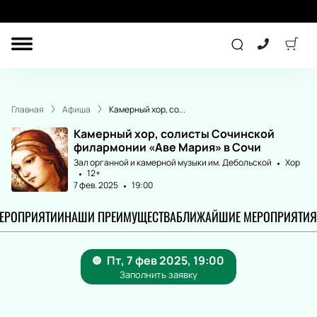
ДРУГОЕ
ТЕАТР
Главная
Афиша
Камерный хор, со...
КОНЦЕРТ
Камерный хор, солисты Сочинской
филармонии «Аве Мария» в Сочи
Зал органной и камерной музыки им. Дебольской
Хор
12+
СПОРТ
ДЕТЯМ
7 фев. 2025
19:00
МЕРОПРИЯТИИ
НАШИ ПРЕИМУЩЕСТВА
БЛИЖАЙШИЕ МЕРОПРИЯТИЯ
ПОДАРОЧНЫЕ
СЕРТИФИКАТЫ
Другое
Концерт
Экскурсия