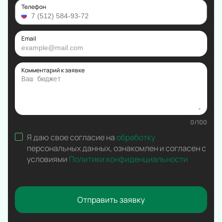
Вокал
Телефон
Ледовое шоу
Народная песня
Email
Дискотека
Comedy Club
Комментарий к заявке
0
/
100
Я даю свое согласие на
обработку
персональных данных
,
ознакомлен и согласен с
условиями
Политики конфиденциальности
Отправить заявку