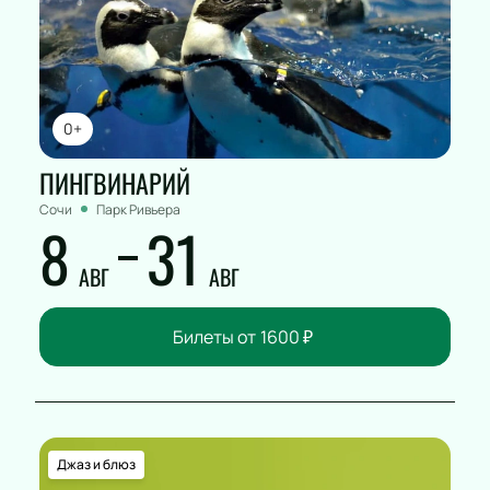
0+
ПИНГВИНАРИЙ
Сочи
Парк Ривьера
8
31
АВГ
АВГ
Билеты от
1600
₽
Джаз и блюз