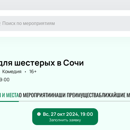
Другое
Концерт
Экскурсия
Классика
для шестерых в Сочи
Выставка
Поп
Комедия
16+
Сертификат
Рок
Оркестр
9:00
Эстрада
Джаз и блюз
 И МЕСТА
О МЕРОПРИЯТИИ
НАШИ ПРЕИМУЩЕСТВА
БЛИЖАЙШИЕ М
Фестиваль
Рэп
Юмористиче
Ансамбль