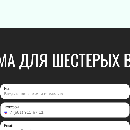
Электронная
Шоу
Хор
Инструмента
Танцевально
Шансон
Гала-концер
А ДЛЯ ШЕСТЕРЫХ 
Вокал
Ледовое шоу
Народная пе
Дискотека
Comedy Club
Имя
Театр
Спорт
Телефон
Комедия
Континентал
Лига
Драма
Хоккей
Спектакль
Email
Бокс