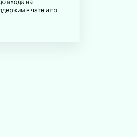
до входа на
держим в чате и по