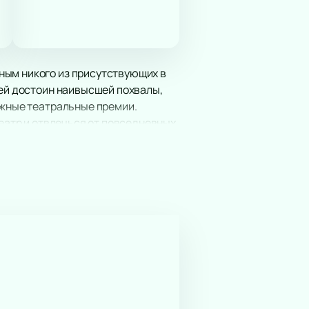
ным никого из присутствующих в
лей достоин наивысшей похвалы,
ижные театральные премии.
театр и отвлечься от повседневных
личного настроения и
 билеты
и составьте собственное
несколько минут.