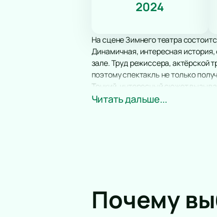
2024
На сцене Зимнего театра состоит
Динамичная, интересная история,
зале. Труд режиссера, актёрской 
поэтому спектакль не только полу
Тонкий, интересный сюжет вызывае
забот и переживаний. После просм
Читать дальше...
положительных эмоций.
Не упустите возможность провести
мнение о постановке. На нашем са
Почему в