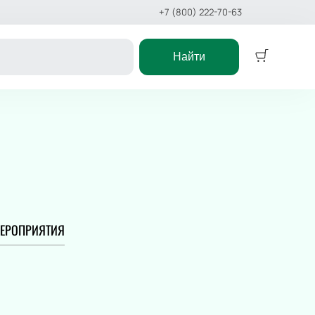
+7 (800) 222-70-63
Найти
Детям
Детский спектакль
Сказка
Детское шоу
Цирк
Дельфинарий
Океанариум
ЕРОПРИЯТИЯ
ское шоу