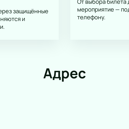
От выбора билета 
мероприятие — под
через защищённые
телефону.
аняются и
и.
Адрес