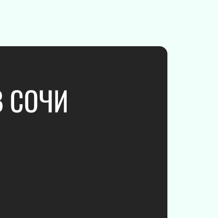
 музыка
льная музыка
е шоу
т
В СОЧИ
сня
Дополнительно
ьная Хоккейная
Афиша
Площадки
Новости