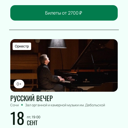
Билеты от
2700
₽
Оркестр
0+
РУССКИЙ ВЕЧЕР
Сочи
Зал органной и камерной музыки им. Дебольской
18
пт, 19:00
СЕНТ