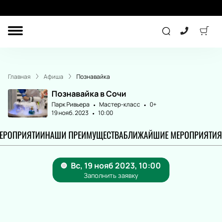
ДРУГОЕ
ТЕАТР
Главная
Афиша
Познавайка
КОНЦЕРТ
Познавайка в Сочи
Парк Ривьера
Мастер-класс
0+
19 нояб. 2023
10:00
СПОРТ
ДЕТЯМ
МЕРОПРИЯТИИ
НАШИ ПРЕИМУЩЕСТВА
БЛИЖАЙШИЕ МЕРОПРИЯТИЯ
ПОДАРОЧНЫЕ
СЕРТИФИКАТЫ
Другое
Концерт
Экскурсия