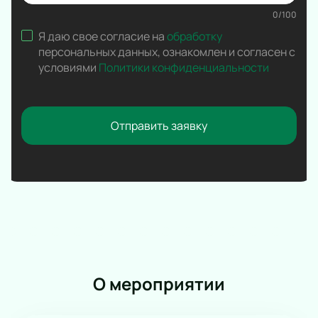
Вокал
0
/
100
Ледовое шоу
Я даю свое согласие на
обработку
Народная песня
персональных данных
,
ознакомлен и согласен с
Дискотека
условиями
Политики конфиденциальности
Comedy Club
Отправить заявку
О мероприятии