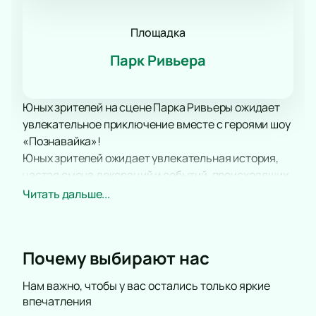
Площадка
Парк Ривьера
Юных зрителей на сцене Парка Ривьеры ожидает
увлекательное приключение вместе с героями шоу
«Познавайка»!
Юных зрителей ожидает увлекательная история,
частая смена декораций и событий, происходящих
на сцене, которые точно не дадут заскучать ни
Читать дальше...
самым маленьким, ни самым искушенным
зрителям.
Занимательный динамичный сюжет, быстрая
Почему выбирают нас
смена событий не дадут детворе заскучать, а
наоборот, заставят забыть обо всем на свете и
Нам важно, чтобы у вас остались только яркие
внимательно следить за происходящим на сцене.
впечатления
Посещение шоу «Познавайка» - отличная