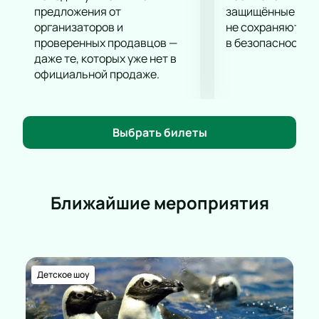
исполнении.
предложения от
защищённые шлю
Не упустите возможность стать частью этого
организаторов и
не сохраняются 
проверенных продавцов —
в безопасности.
музыкального события и насладиться живым
даже те, которых уже нет в
исполнением талантливых музыкантов.
Купить
официальной продаже.
билеты
на нашем сайте можно уже сейчас.
Выбрать билеты
Ближайшие мероприятия
Детское шоу