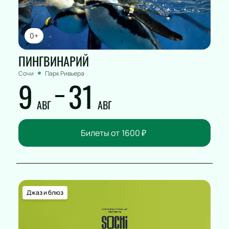
0+
ПИНГВИНАРИЙ
Сочи
Парк Ривьера
9
31
АВГ
АВГ
Билеты от
1600
₽
Джаз и блюз