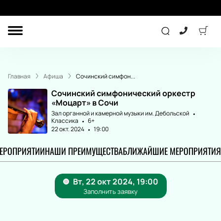
ДРУГОЕ
ТЕАТР
Главная
Афиша
Сочинский симфон...
КОНЦЕРТ
Сочинский симфонический оркестр
«Моцарт» в Сочи
Зал органной и камерной музыки им. Дебольской
Классика
6+
СПОРТ
ДЕТЯМ
22 окт. 2024
19:00
МЕРОПРИЯТИИ
НАШИ ПРЕИМУЩЕСТВА
БЛИЖАЙШИЕ МЕРОПРИЯТИЯ
ПОДАРОЧНЫЕ
СЕРТИФИКАТЫ
Другое
Концерт
Экскурсия