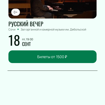
0+
РУССКИЙ ВЕЧЕР
Сочи
Зал органной и камерной музыки им. Дебольской
18
пт, 19:00
СЕНТ
Билеты от
1500
₽