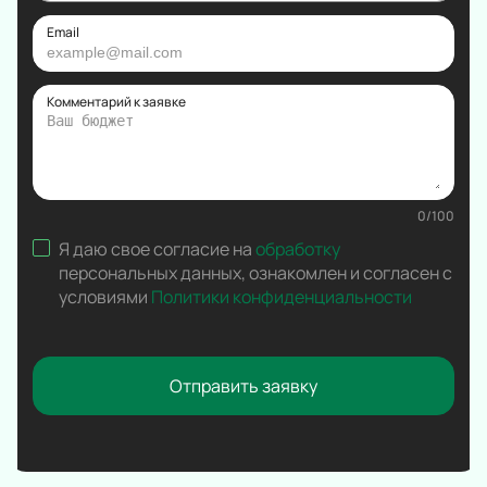
Вокал
Email
Ледовое шоу
Народная песня
Дискотека
Комментарий к заявке
Comedy Club
0
/
100
Я даю свое согласие на
обработку
персональных данных
,
ознакомлен и согласен с
условиями
Политики конфиденциальности
Отправить заявку