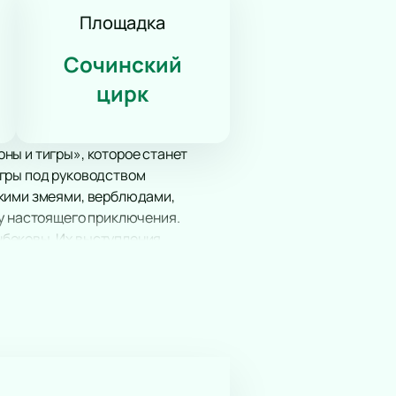
Площадка
Сочинский
цирк
ны и тигры», которое станет
игры под руководством
скими змеями, верблюдами,
ру настоящего приключения.
нбековы. Их выступления
тистка Александра Тарус
ёна Цветкова покорит сердца
е вы можете уже сейчас.
иркового искусства. Купить
м представлении.