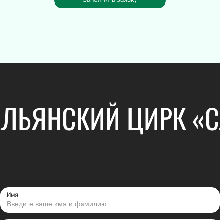
Электронная
Шоу
Хор
Инструмента
Танцевально
Шансон
Гала-концер
Вокал
АЛЬЯНСКИЙ ЦИРК «
Ледовое шоу
Народная пе
Дискотека
И
Comedy Club
Театр
Спорт
Комедия
Континентал
Лига
Имя
Драма
Хоккей
Спектакль
Бокс