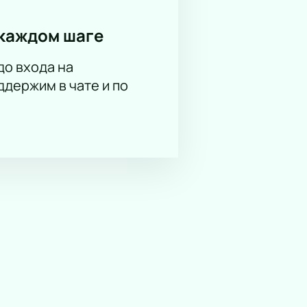
каждом шаге
до входа на
держим в чате и по