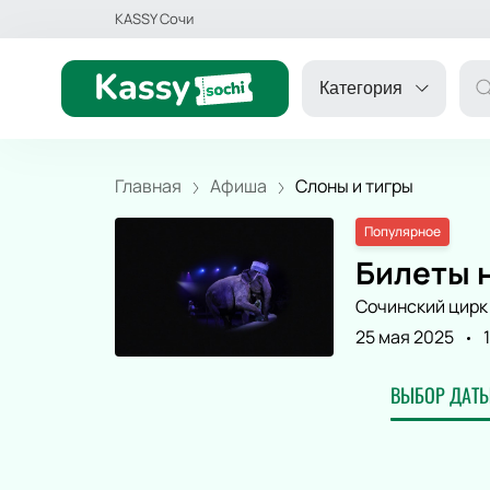
KASSY Сочи
Категория
Главная
Афиша
Слоны и тигры
Популярное
ДРУГОЕ
Билеты н
Сочинский цирк
ТЕАТР
25 мая 2025
КОНЦЕРТ
ВЫБОР ДАТЫ
СПОРТ
ДЕТЯМ