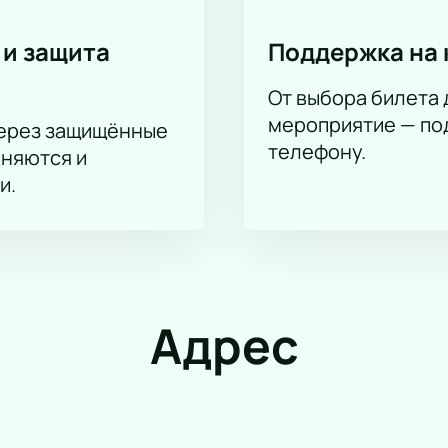
 и защита
Поддержка на 
От выбора билета 
мероприятие — под
через защищённые
телефону.
аняются и
и.
Адрес