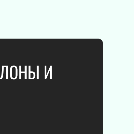
 музыка
льная музыка
е шоу
т
СЛОНЫ И
сня
Дополнительно
ьная Хоккейная
Афиша
Площадки
Новости