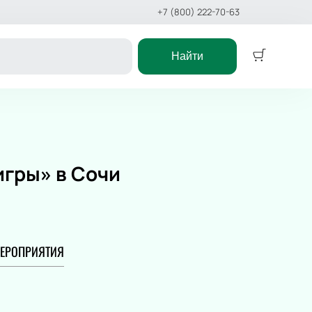
+7 (800) 222-70-63
Найти
Детям
Детский спектакль
Сказка
игры» в Сочи
Детское шоу
Цирк
Дельфинарий
Океанариум
ЕРОПРИЯТИЯ
ское шоу