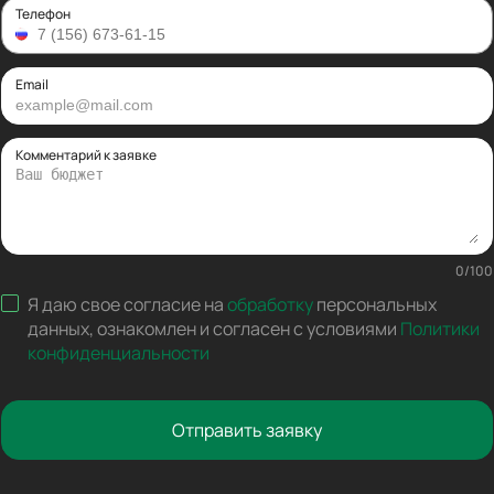
Балет
Телефон
Бои
Пьеса
Опера
Email
Мюзикл
Творческий вечер
Моноспектакль
Комментарий к заявке
Трагикомедия
Оперетта
Танцевальный спектакль
Детектив
0
/
100
Я даю свое согласие на
обработку
персональных
данных
,
ознакомлен и согласен с условиями
Политики
конфиденциальности
Отправить заявку