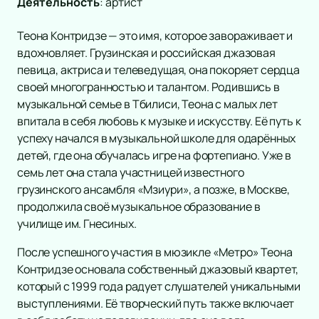
Деятельность
:
артист
Теона Контридзе — это имя, которое завораживает и
вдохновляет. Грузинская и российская джазовая
певица, актриса и телеведущая, она покоряет сердца
своей многогранностью и талантом. Родившись в
музыкальной семье в Тбилиси, Теона с малых лет
впитала в себя любовь к музыке и искусству. Её путь к
успеху начался в музыкальной школе для одарённых
детей, где она обучалась игре на фортепиано. Уже в
семь лет она стала участницей известного
грузинского ансамбля «Мзиури», а позже, в Москве,
продолжила своё музыкальное образование в
училище им. Гнесиных.
После успешного участия в мюзикле «Метро» Теона
Контридзе основала собственный джазовый квартет,
который с 1999 года радует слушателей уникальными
выступлениями. Её творческий путь также включает