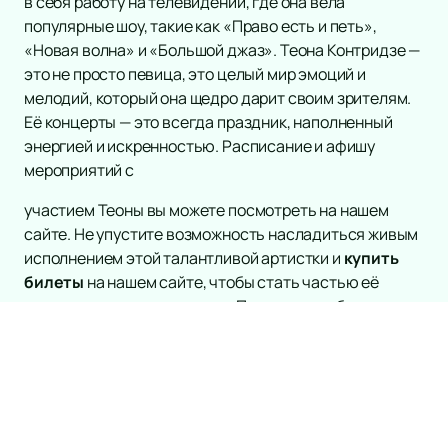
в себя работу на телевидении, где она вела
популярные шоу, такие как «Право есть и петь»,
«Новая волна» и «Большой джаз». Теона Контридзе —
это не просто певица, это целый мир эмоций и
мелодий, который она щедро дарит своим зрителям.
Её концерты — это всегда праздник, наполненный
энергией и искренностью. Расписание и афишу
мероприятий с
участием Теоны вы можете посмотреть на нашем
сайте. Не упустите возможность насладиться живым
исполнением этой талантливой артистки и
купить
билеты
на нашем сайте, чтобы стать частью её
музыкального путешествия. Позвольте себе
окунуться в атмосферу настоящего джаза и открыть
для себя магию Теоны Контридзе.