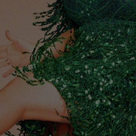
Вокал
Ледовое шоу
Народная песня
Дискотека
Comedy Club