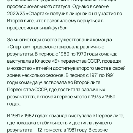
профессионального статуса. Однако в сезоне
2022/23 «Спартак» получил лицензию на участие во
Второй лиге, что позволило ему вернуться в
профессиональный футбол.
За многие годы своего существования команда
«Спартак» продемонстрировала различные
результаты. В период с 1960 по 1970 годы команда
выступала в Классе «Б» первенства СССР, проведя
множество матчей и достигнув второго места в своей
зоне в несколько сезонов. В период с 1971 по 1991
годы команда участвовала во Второй лиге
Первенства СССР, где достигала различных
результатов, включая первое место в 1973 и 1980
годах.
В 1981 и 1982 годах команда выступала в Первой лиге,
где показала стабильность и достигла лучшего
результата — 12-го места в 1981 году. В сезоне