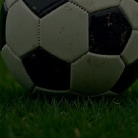
Вокал
Ледовое шоу
Народная песня
Дискотека
Comedy Club