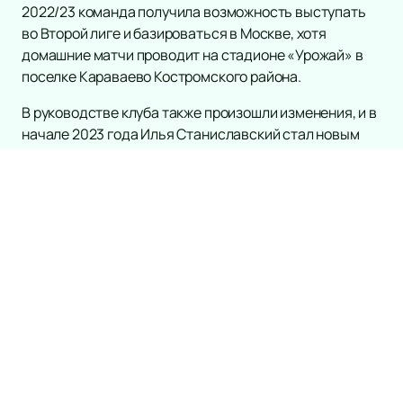
2022/23 команда получила возможность выступать
во Второй лиге и базироваться в Москве, хотя
домашние матчи проводит на стадионе «Урожай» в
поселке Караваево Костромского района.
В руководстве клуба также произошли изменения, и в
начале 2023 года Илья Станиславский стал новым
генеральным директором, а Алексей Коряков его
заместителем. Команда продолжает свою историю и
стремится достичь успеха в профессиональном
футболе.
Если вы мечтаете стать частью увлекательной
футбольной истории и погрузиться в атмосферу
настоящего матча, не упустите шанс
купить билеты
на нашем сайте. Здесь вы найдёте актуальное
расписание и афишу всех предстоящих игр, чтобы не
пропустить ни одного важного события.