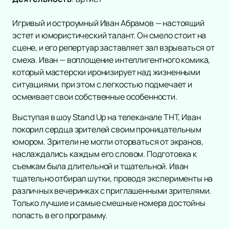
Игривый и остроумный Иван Абрамов — настоящий
эстет и юмористический талант. Он смело стоит на
сцене, и его репертуар заставляет зал взрываться от
смеха. Иван — воплощение интеллигентного комика,
который мастерски иронизирует над жизненными
ситуациями, при этом с легкостью подмечает и
осмеивает свои собственные особенности.
Выступая в шоу Stand Up на телеканале ТНТ, Иван
покорил сердца зрителей своим проницательным
юмором. Зрители не могли оторваться от экранов,
наслаждались каждым его словом. Подготовка к
съемкам была длительной и тщательной. Иван
тщательно отбирал шутки, проводя эксперименты на
различных вечеринках с приглашенными зрителями.
Только лучшие и самые смешные номера достойны
попасть в его программу.