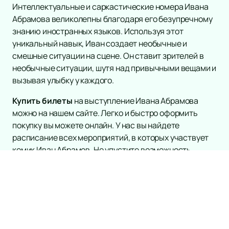
Интеллектуальные и саркастические номера Ивана
Абрамова великолепны благодаря его безупречному
знанию иностранных языков. Используя этот
уникальный навык, Иван создает необычные и
смешные ситуации на сцене. Он ставит зрителей в
необычные ситуации, шутя над привычными вещами и
вызывая улыбку у каждого.
Купить билеты
на выступление Ивана Абрамова
можно на нашем сайте. Легко и быстро оформить
покупку вы можете онлайн. У нас вы найдете
расписание всех мероприятий, в которых участвует
комик Иван Абрамов. Не упустите возможность
насладиться его ярким и веселым выступлением —
приходите и окунитесь в атмосферу юмора и смеха!