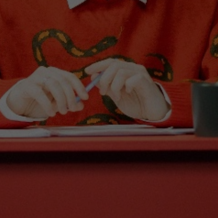
Вокал
Театрализованный концерт
Ледовое шоу
Народная песня
Дискотека
Comedy Club