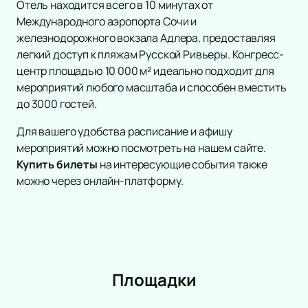
Отель находится всего в 10 минутах от
Вокал
Международного аэропорта Сочи и
Ледовое шоу
железнодорожного вокзала Адлера, предоставляя
Народная песня
легкий доступ к пляжам Русской Ривьеры. Конгресс-
Дискотека
центр площадью 10 000 м² идеально подходит для
Comedy Club
мероприятий любого масштаба и способен вместить
до 3000 гостей.
Для вашего удобства расписание и афишу
мероприятий можно посмотреть на нашем сайте.
Купить билеты
на интересующие события также
можно через онлайн-платформу.
Площадки