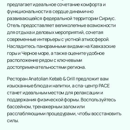
предлагает идеальное сочетание комфорта и
Детям
Выставка
Классика
функциональности в сердце динамично
Сертификат
Театр
Поп
Детский спектакль
развивающейся федеральной территории Сириус.
Рок
Спорт
Сказка
Комедия
Отель предоставляет великолепные возможности
Оркестр
Детское шоу
Дополнительно
Драма
Континентальная Хоккейная Лига
для отдыха и деловых мероприятий, сочетая
Эстрада
Цирк
Спектакль
Хоккей
Афиша
современные интерьеры с уютной атмосферой.
Джаз и блюз
Дельфинарий
Балет
Бокс
Площадки
Насладитесь панорамными видами на Кавказские
Фестиваль
Океанариум
Пьеса
Бои
горы и Черное море, а также оцените удобное
Новости
Рэп
Опера
расположение рядом с ключевыми
Популярное
2
Юмористическое шоу
достопримечательностями региона.
Мюзикл
Цирковое шоу «Бурлеск» Гии Эрадзе
Концерт Paul Van Dyk в Роза
Подборки
1
Ансамбль
Творческий вечер
Подарочные сертификаты
Ресторан Anatolian Kebab & Grill предложит вам
Электронная музыка
Моноспектакль
изысканные блюда и напитки, а спа-центр PACE
Шоу
Трагикомедия
станет идеальным местом для релаксации и
Хор
Оперетта
поддержания физической формы. Воспользуйтесь
Инструментальная музыка
Танцевальный спектакль
бассейном, тренажерным залом или
Танцевальное шоу
Детектив
расслабляющими процедурами, чтобы восстановить
Шансон
силы.
Гала-концерт