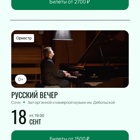
Билеты от
2700
₽
Оркестр
0+
РУССКИЙ ВЕЧЕР
Сочи
Зал органной и камерной музыки им. Дебольской
18
пт, 19:00
СЕНТ
Билеты от
1500
₽