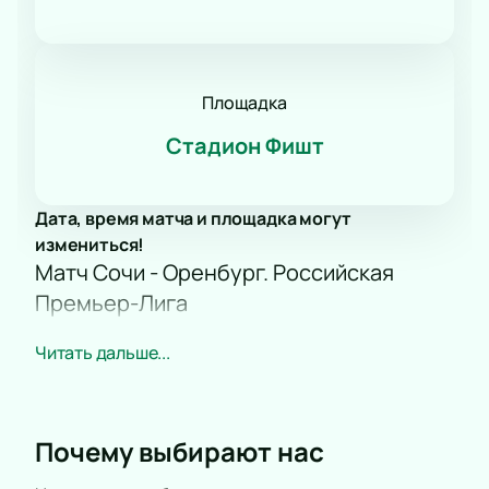
Площадка
Стадион Фишт
Дата, время матча и площадка могут
измениться!
Матч Сочи - Оренбург. Российская
Премьер-Лига
Футбольный матч между ФК «Сочи» и ФК
Читать дальше...
«Оренбург» станет одним из самых ярких событий
28-го тура РПЛ. Две амбициозные команды
встретятся на поле, чтобы побороться за важные
очки главного турнира страны. Болельщиков ждет
Почему выбирают нас
насыщенная игра, где каждая минута может стать