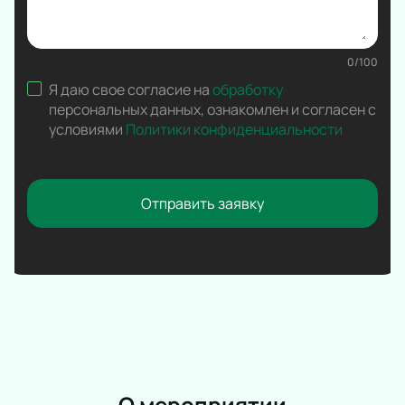
Вокал
Ледовое шоу
Народная песня
0
/
100
Дискотека
Я даю свое согласие на
обработку
Comedy Club
персональных данных
,
ознакомлен и согласен с
условиями
Политики конфиденциальности
Отправить заявку
О мероприятии