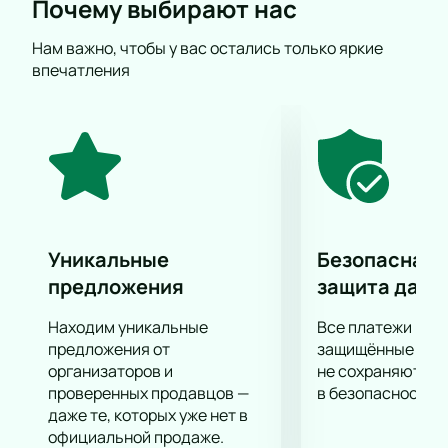
Почему выбирают нас
филармонии. Неоднократно музыканты
становились лауреатами многочисленных премий,
Нам важно, чтобы у вас остались только яркие
в том числе и международного уровня.
впечатления
На нашем сайте вы сможете купить билеты на
концерт «Русский вечер», Камерный хор, Песенно-
инструментальный ансамбль «Кудрина» онлайн,
без посещения касс концертной площадки. Все что
нужно - пара минут на выбор мест и оформление
заказа. Оцените удобство и надежность нашего
сервиса!
Уникальные
Безопасная 
предложения
защита данн
Находим уникальные
Все платежи про
предложения от
защищённые шлю
организаторов и
не сохраняются 
проверенных продавцов —
в безопасности.
даже те, которых уже нет в
официальной продаже.