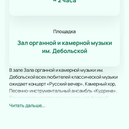
~
2 часа
Площадка
Зал органной и камерной музыки
им. Дебольской
В зале Зала органной и камерной музыки им.
Дебольской всех любителей классической музыки
ожидает концерт «Русский вечер», Камерный хор,
Песенно-инструментальный ансамбль «Кудрина».
Вас ожидает настоящая музыкальная феерия!
Оркестр исполнит композиции мировых классиков,
Читать дальше...
а также авторства российских композиторов.
Часто коллектив своей игрой сопровождает
театральные постановки, участвует в концертах