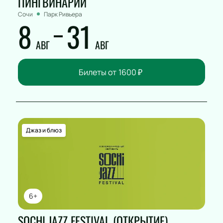
ПИНГВИНАРИЙ
Сочи
Парк Ривьера
8
31
АВГ
АВГ
Билеты от
1600
₽
Джаз и блюз
6+
SOCHI JAZZ FESTIVAL (ОТКРЫТИЕ)