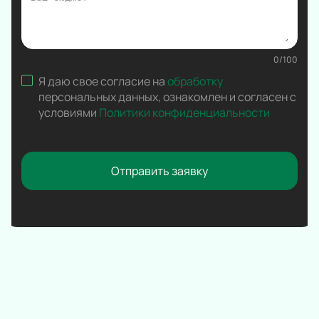
Вокал
Ледовое шоу
Народная песня
0
/
100
Дискотека
Я даю свое согласие на
обработку
Comedy Club
персональных данных
,
ознакомлен и согласен с
условиями
Политики конфиденциальности
Отправить заявку