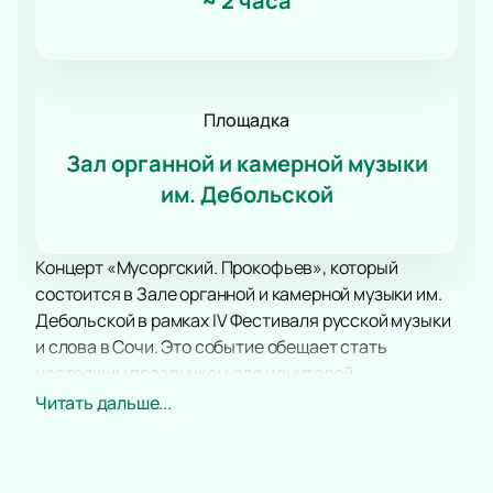
~
2 часа
Площадка
Зал органной и камерной музыки
им. Дебольской
Концерт «Мусоргский. Прокофьев», который
состоится в Зале органной и камерной музыки им.
Дебольской в рамках IV Фестиваля русской музыки
и слова в Сочи. Это событие обещает стать
настоящим праздником для ценителей
классической музыки, где прозвучат произведения
Читать дальше...
выдающихся русских композиторов.
Зал органной и камерной музыки им. Дебольской —
это уникальная площадка, расположенная в