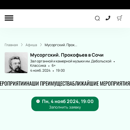
ДРУГОЕ
ТЕАТР
Главная
Афиша
Мусоргский. Прок...
КОНЦЕРТ
Мусоргский. Прокофьев в Сочи
Зал органной и камерной музыки им. Дебольской
Классика
6+
4 нояб. 2024
19:00
СПОРТ
ДЕТЯМ
МЕРОПРИЯТИИ
НАШИ ПРЕИМУЩЕСТВА
БЛИЖАЙШИЕ МЕРОПРИЯТИЯ
ПОДАРОЧНЫЕ
СЕРТИФИКАТЫ
Другое
Концерт
Экскурсия