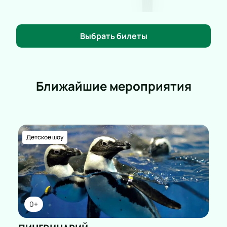
сайте — это простой и удобный способ
забронировать места заранее и обеспечить себе
незабываемый вечер. Посетите наш сайт, чтобы
Выбрать билеты
купить билеты на наш концерт и насладиться
шедеврами русской музыки в исполнении
выдающихся артистов.
Ближайшие мероприятия
Детское шоу
0+