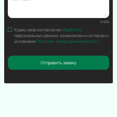
Вокал
Ледовое шоу
Народная песня
0
/
100
Дискотека
Я даю свое согласие на
обработку
Comedy Club
персональных данных
,
ознакомлен и согласен с
условиями
Политики конфиденциальности
Отправить заявку