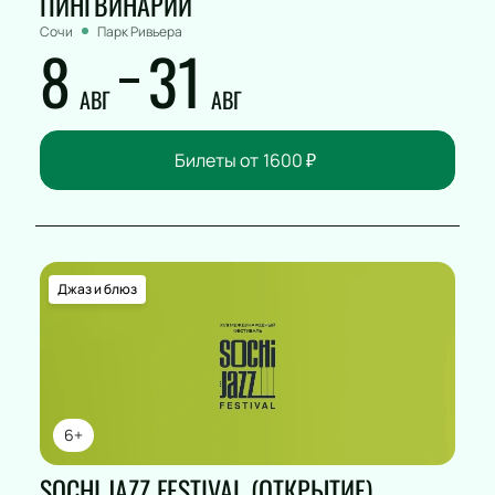
ПИНГВИНАРИЙ
Сочи
Парк Ривьера
8
31
АВГ
АВГ
Билеты от
1600
₽
Джаз и блюз
6+
SOCHI JAZZ FESTIVAL (ОТКРЫТИЕ)