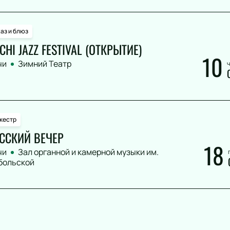
аз и блюз
CHI JAZZ FESTIVAL (ОТКРЫТИЕ)
10
чи
Зимний Театр
ч
кестр
ССКИЙ ВЕЧЕР
18
чи
Зал органной и камерной музыки им.
больской