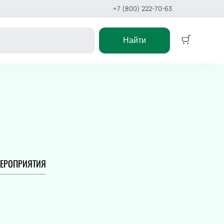
+7 (800) 222-70-63
Найти
Детям
Детский спектакль
Сказка
Детское шоу
Цирк
Дельфинарий
Океанариум
ЕРОПРИЯТИЯ
ское шоу