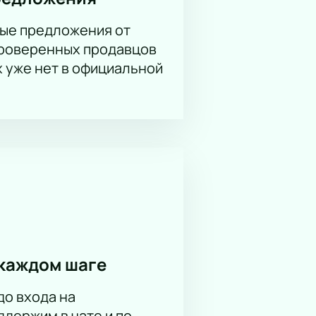
ые предложения от
проверенных продавцов
х уже нет в официальной
каждом шаге
до входа на
держим в чате и по