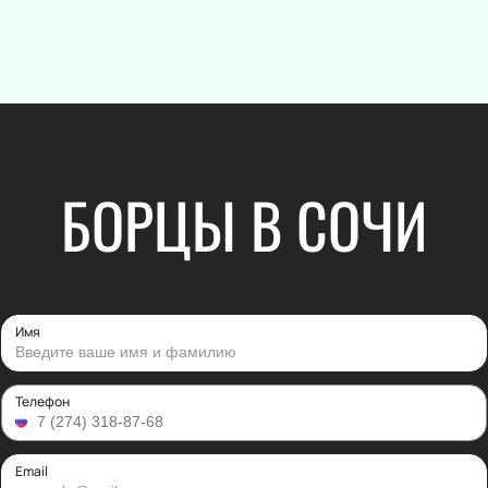
Электронная
Шоу
Хор
Инструмента
Танцевально
Шансон
Гала-концер
БОРЦЫ В СОЧИ
Вокал
Ледовое шоу
Народная пе
Дискотека
Comedy Club
Имя
Театр
Спорт
Телефон
Комедия
Континентал
Лига
Драма
Хоккей
Спектакль
Email
Бокс