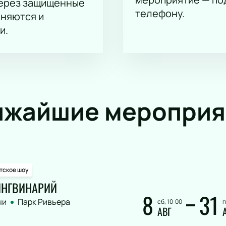
через защищённые
телефону.
аняются и
и.
ижайшие мероприя
тское шоу
НГВИНАРИЙ
8
31
чи
Парк Ривьера
сб, 10:00
п
АВГ