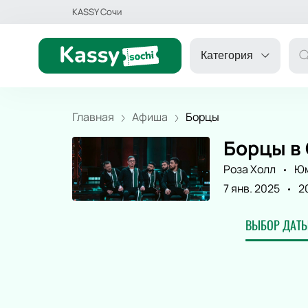
KASSY Сочи
Категория
Главная
Афиша
Борцы
Борцы в
ДРУГОЕ
Роза Холл
Юм
7 янв. 2025
2
ТЕАТР
ВЫБОР ДАТЫ
КОНЦЕРТ
СПОРТ
ДЕТЯМ