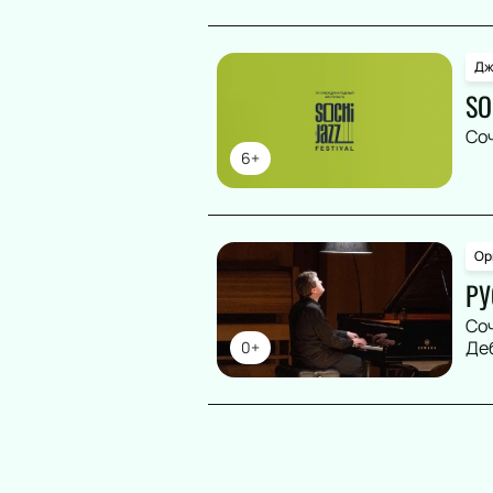
Дж
SO
Со
6+
Ор
РУ
Со
Де
0+