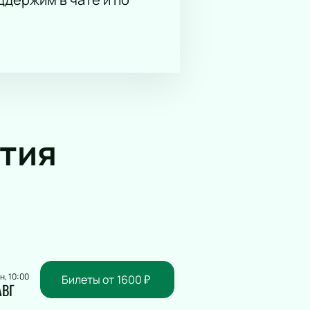
тия
н, 10:00
Билеты от
1600
₽
АВГ