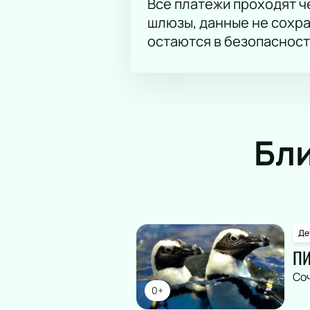
Все платежи проходят 
шлюзы, данные не сохр
остаются в безопасност
Бл
Де
ПИ
Со
0+