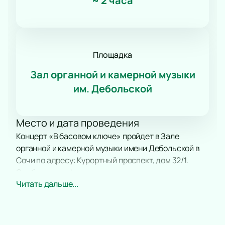
~
2 часа
Площадка
Зал органной и камерной музыки
им. Дебольской
Место и дата проведения
Концерт «В басовом ключе» пройдет в Зале
органной и камерной музыки имени Дебольской в
Сочи по адресу: Курортный проспект, дом 32/1.
Особая атмосфера этого пространства позволит
Читать дальше...
каждому насладиться живым выступлением.
О концерте
В этот вечер гости погрузятся в мир
выразительной музыки. На сцене появится