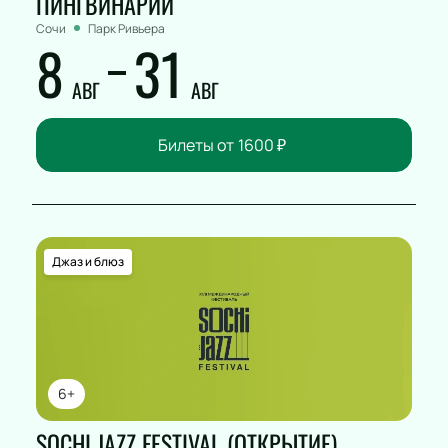
ПИНГВИНАРИЙ
Сочи
Парк Ривьера
8
31
АВГ
АВГ
Билеты от
1600
₽
Джаз и блюз
6+
SOCHI JAZZ FESTIVAL (ОТКРЫТИЕ)