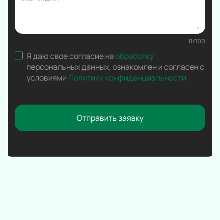
Вокал
Ледовое шоу
Народная песня
0
/
100
Дискотека
Я даю свое согласие на
обработку
Comedy Club
персональных данных
,
ознакомлен и согласен с
условиями
Политики конфиденциальности
Отправить заявку