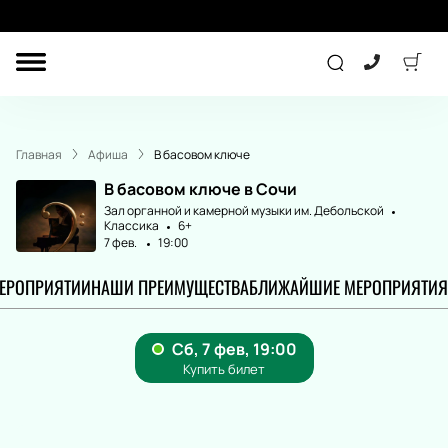
ДРУГОЕ
ТЕАТР
Главная
Афиша
В басовом ключе
КОНЦЕРТ
В басовом ключе в Сочи
Зал органной и камерной музыки им. Дебольской
Классика
6+
7 фев.
19:00
СПОРТ
ДЕТЯМ
МЕРОПРИЯТИИ
НАШИ ПРЕИМУЩЕСТВА
БЛИЖАЙШИЕ МЕРОПРИЯТИЯ
ПОДАРОЧНЫЕ
СЕРТИФИКАТЫ
Другое
Концерт
Экскурсия