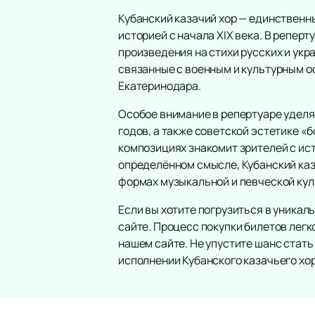
Кубанский казачий хор — единственн
историей с начала XIX века. В реперт
произведения на стихи русских и укр
связанные с военным и культурным ос
Екатеринодара.
Особое внимание в репертуаре уделя
годов, а также советской эстетике «
композициях знакомит зрителей с ис
определённом смысле, Кубанский каз
формах музыкальной и певческой кул
Если вы хотите погрузиться в уникал
сайте. Процесс покупки билетов легк
нашем сайте. Не упустите шанс стат
исполнении Кубанского казачьего хор