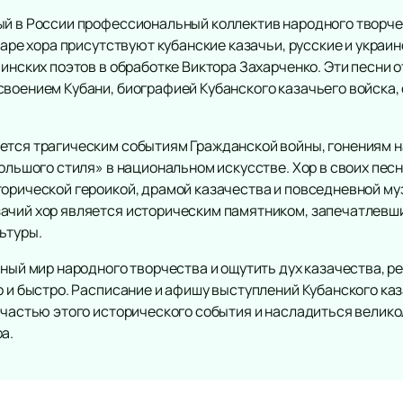
ый в России профессиональный коллектив народного творч
уаре хора присутствуют кубанские казачьи, русские и украи
аинских поэтов в обработке Виктора Захарченко. Эти песни 
воением Кубани, биографией Кубанского казачьего войска, 
ется трагическим событиям Гражданской войны, гонениям н
большого стиля» в национальном искусстве. Хор в своих пе
торической героикой, драмой казачества и повседневной му
ачий хор является историческим памятником, запечатлевш
ьтуры.
ьный мир народного творчества и ощутить дух казачества, 
о и быстро. Расписание и афишу выступлений Кубанского ка
ь частью этого исторического события и насладиться велик
а.