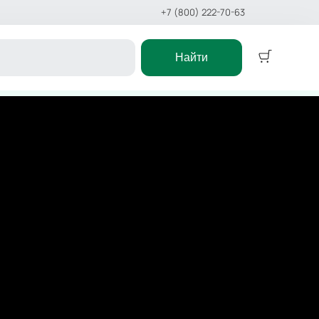
+7 (800) 222-70-63
Найти
Детям
Детский спектакль
Сказка
Детское шоу
Цирк
Дельфинарий
Океанариум
ское шоу