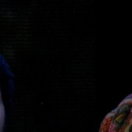
Электронная
Шоу
Хор
Инструмента
Танцевально
Шансон
Гала-концер
Вокал
Ледовое шоу
Народная пе
Дискотека
Comedy Club
Театр
Спорт
Комедия
Континентал
Лига
Драма
Хоккей
Спектакль
Бокс