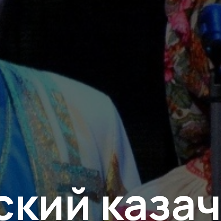
Балет
Бои
Пьеса
Опера
Мюзикл
Творческий вечер
Моноспектакль
Трагикомедия
Оперетта
Танцевальный спектакль
Детектив
ский казач