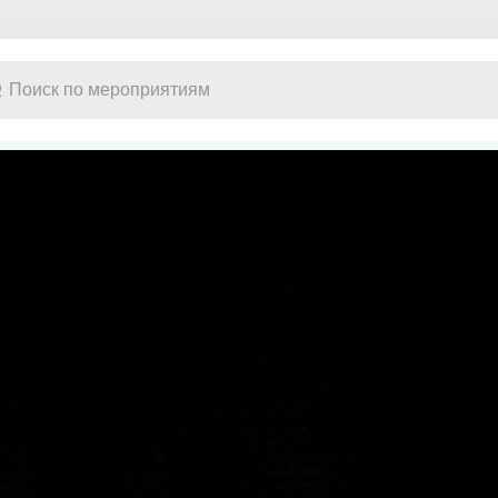
Другое
Концерт
Экскурсия
Классика
Выставка
Поп
Сертификат
Рок
Оркестр
Эстрада
Джаз и блюз
Фестиваль
Рэп
Юмористиче
Ансамбль