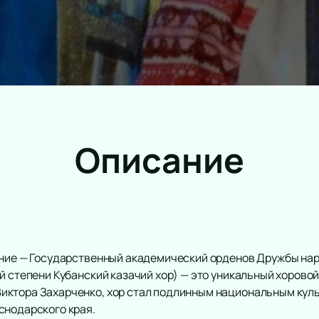
Описание
ание — Государственный академический орденов Дружбы нар
 степени Кубанский казачий хор) — это уникальный хоровой 
иктора Захарченко, хор стал подлинным национальным кул
снодарского края.