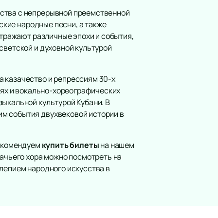
ества с непрерывной преемственной
нские народные песни, а также
отражают различные эпохи и события,
светской и духовной культурой
а казачество и репрессиям 30-х
снях и вокально-хореографических
зыкальной культурой Кубани. В
им события двухвековой истории в
рекомендуем
купить билеты
на нашем
зачьего хора можно посмотреть на
олепием народного искусства в