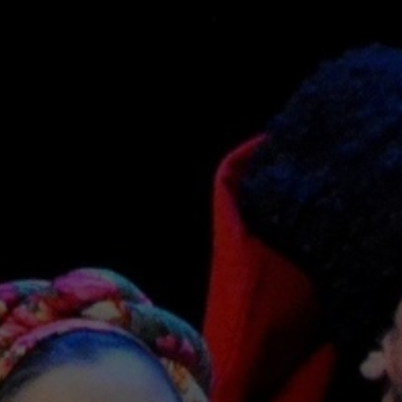
 музыка
льная музыка
е шоу
т
сня
Дополнительно
ьная Хоккейная
Афиша
Площадки
Новости