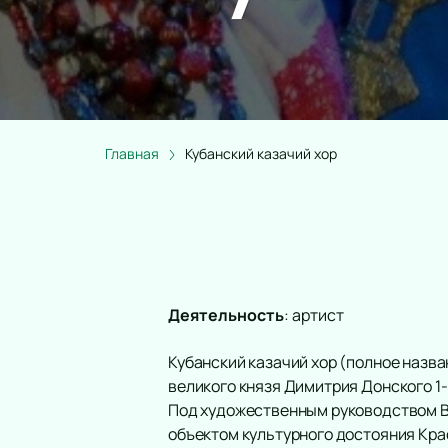
Главная
Кубанский казачий хор
Деятельность
:
артист
Кубанский казачий хор (полное назв
великого князя Димитрия Донского 1-й
Под художественным руководством В
объектом культурного достояния Кра