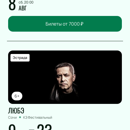
8
сб, 20:00
Вокал
АВГ
Ледовое шоу
Народная песня
Билеты от
7000
₽
Дискотека
Comedy Club
Эстрада
6+
ЛЮБЭ
Сочи
КЗ Фестивальный