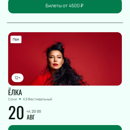
Билеты от
4500
₽
Поп
12+
ЁЛКА
Сочи
КЗ Фестивальный
20
чт, 20:00
АВГ