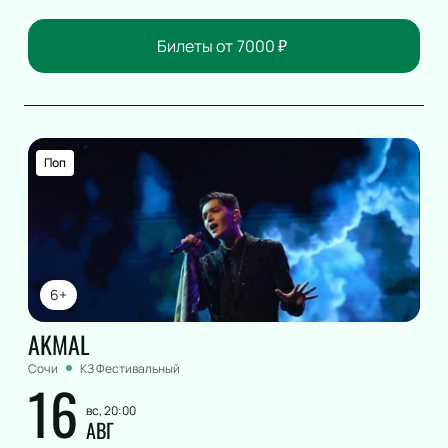
Билеты от
7000
₽
Поп
6+
AKMAL
Сочи
КЗ Фестивальный
16
вс, 20:00
АВГ