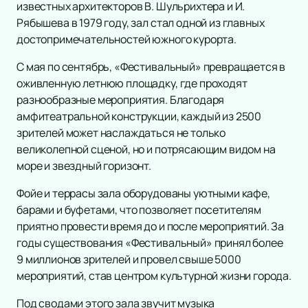
известных архитекторов В. Шульрихтера и И.
Рябышева в 1979 году, зал стал одной из главных
достопримечательностей южного курорта.
С мая по сентябрь, «Фестивальный» превращается в
оживленную летнюю площадку, где проходят
разнообразные мероприятия. Благодаря
амфитеатральной конструкции, каждый из 2500
зрителей может наслаждаться не только
великолепной сценой, но и потрясающим видом на
море и звездный горизонт.
Фойе и террасы зала оборудованы уютными кафе,
барами и буфетами, что позволяет посетителям
приятно провести время до и после мероприятий. За
годы существования «Фестивальный» принял более
9 миллионов зрителей и провел свыше 5000
мероприятий, став центром культурной жизни города.
Под сводами этого зала звучит музыка