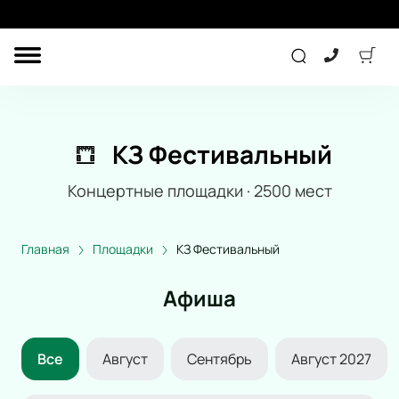
ДРУГОЕ
ТЕАТР
КЗ Фестивальный
КОНЦЕРТ
Концертные площадки
·
2500
мест
СПОРТ
ДЕТЯМ
Главная
Площадки
КЗ Фестивальный
Афиша
ПОДАРОЧНЫЕ
СЕРТИФИКАТЫ
Все
Август
Сентябрь
Август 2027
Другое
Концерт
Экскурсия