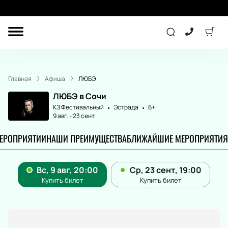
ДРУГОЕ
ТЕАТР
Главная
Афиша
ЛЮБЭ
КОНЦЕРТ
ЛЮБЭ в Сочи
КЗ Фестивальный
Эстрада
6+
9 авг.
-
23 сент.
СПОРТ
ДЕТЯМ
МЕРОПРИЯТИИ
НАШИ ПРЕИМУЩЕСТВА
БЛИЖАЙШИЕ МЕРОПРИЯТИЯ
ПОДАРОЧНЫЕ
СЕРТИФИКАТЫ
Другое
Концерт
Экскурсия