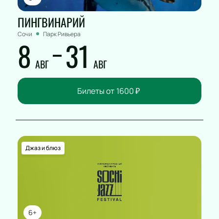
ПИНГВИНАРИЙ
Сочи
Парк Ривьера
8
31
АВГ
АВГ
Билеты от
1600
₽
Джаз и блюз
6+