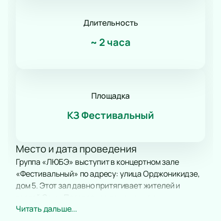
Длительность
~
2 часа
Площадка
КЗ Фестивальный
Место и дата проведения
Группа «ЛЮБЭ» выступит в концертном зале
«Фестивальный» по адресу: улица Орджоникидзе,
дом 5. Этот зал давно притягивает жителей и
гостей Сочи. Просторное помещение с
Читать дальше...
современной техникой создает особую атмосферу